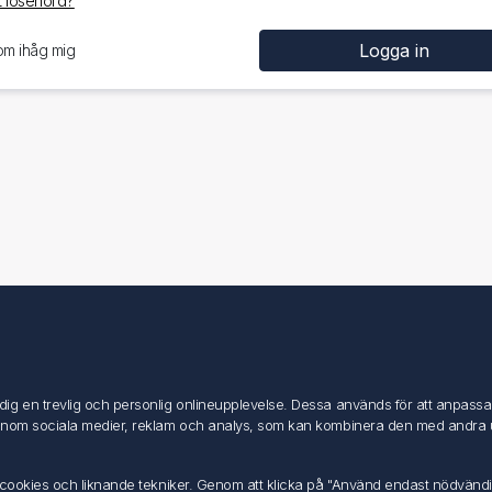
 lösenord?
om ihåg mig
Mitt konto
Mitt konto
g en trevlig och personlig onlineupplevelse. Dessa används för att anpassa in
Mina ordrar
inom sociala medier, reklam och analys, som kan kombinera den med andra uppg
Mina adresser
av cookies och liknande tekniker. Genom att klicka på "Använd endast nödvänd