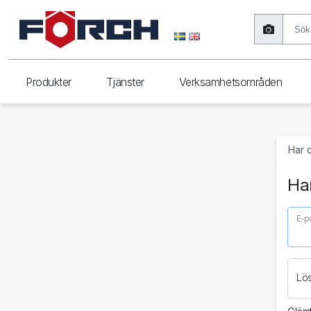
Produkter
Tjänster
Verksamhetsområden
Har 
Har
E-p
Lö