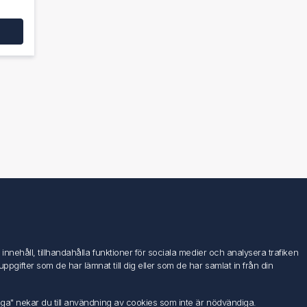
Följ oss
nehåll, tillhandahålla funktioner för sociala medier och analysera trafiken
ifter som de har lämnat till dig eller som de har samlat in från din
iga" nekar du till användning av cookies som inte är nödvändiga.