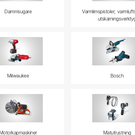
Dammsugare
Varmlimspistoler, varmluft
utskärningsverkty
Milwaukee
Bosch
Motorkapmaskiner
Mätutrustning