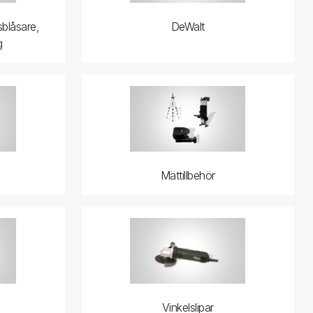
sblåsare,
DeWalt
g
Mättillbehör
Vinkelslipar