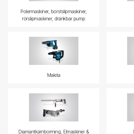
Polermaskiner, borstslipmaskiner,
rörslipmaskiner, dränkbar pump
Makita
Diamantkärnborrning, Elmaskiner &