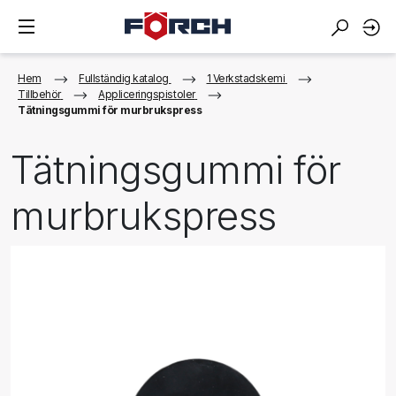
Hem
Fullständig katalog
1 Verkstadskemi
Tillbehör
Appliceringspistoler
Tätningsgummi för murbrukspress
Tätningsgummi för
murbrukspress