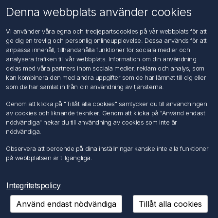
Om oss
Denna webbplats använder cookies
Kontakta oss
Vi använder våra egna och tredjepartscookies på vår webbplats för att
ge dig en trevlig och personlig onlineupplevelse. Dessa används för att
Kundtjänst
anpassa innehåll, tillhandahålla funktioner för sociala medier och
Sök
analysera trafiken till vår webbplats. Information om din användning
delas med våra partners inom sociala medier, reklam och analys, som
kan kombinera den med andra uppgifter som de har lämnat till dig eller
Mitt konto
som de har samlat in från din användning av tjänsterna.
Mitt konto
Genom att klicka på "Tillåt alla cookies" samtycker du till användningen
Mina ordrar
av cookies och liknande tekniker. Genom att klicka på "Använd endast
Mina adresser
nödvändiga" nekar du till användning av cookies som inte är
nödvändiga.
Följ oss
Observera att beroende på dina inställningar kanske inte alla funktioner
på webbplatsen är tillgängliga.
Integritetspolicy
Använd endast nödvändiga
Tillåt alla cookies
Copyright © 2026 FÖRCH Sverige AB. Alla rättigheter reserverade.
Powered by
nopCommerce