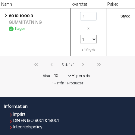
Namn
kvantitet
Paket
6010 1000 3
Styck
GUMMITÄTNING
x
I lager
=
1
Styck
Sida 1 / 1
Visa
per sida
1 - 1 från
1
Produkter
Information
Imprint
DIN EN ISO 9001 & 14001
Integritetspolicy
Användningsvillkor