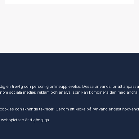
Mitt konto
Mitt konto
g en trevlig och personlig onlineupplevelse. Dessa används för att anpassa in
Mina ordrar
inom sociala medier, reklam och analys, som kan kombinera den med andra uppg
Mina adresser
av cookies och liknande tekniker. Genom att klicka på "Använd endast nödvänd
 webbplatsen är tillgängliga.