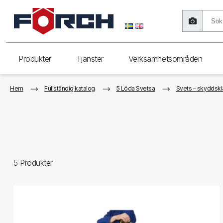
Produkter
Tjänster
Verksamhetsområden
Hem
Fullständig katalog
5 Löda Svetsa
Svets – skyddskl
5
Produkter