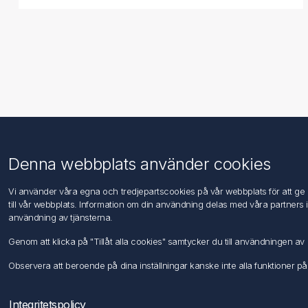
Information
Kundtjänst
Denna webbplats använder cookies
Imprint
Sök
Vi använder våra egna och tredjepartscookies på vår webbplats för att ge di
DIN EN ISO 9001 & 14001
till vår webbplats. Information om din användning delas med våra partners 
Integritetspolicy
användning av tjänsterna.
Användningsvillkor
Genom att klicka på "Tillåt alla cookies" samtycker du till användningen 
Om oss
Kontakta oss
Observera att beroende på dina inställningar kanske inte alla funktioner på
Integritetspolicy