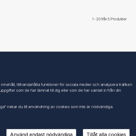
1 - 20 från
5 Produkter
Följ oss
nehåll, tillhandahålla funktioner för sociala medier och analysera trafiken
ifter som de har lämnat till dig eller som de har samlat in från din
iga" nekar du till användning av cookies som inte är nödvändiga.
Använd endast nödvändiga
Tillåt alla cookies