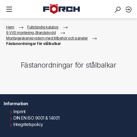
Hem
Fullständig katalog
9 VVS montering, Brandskydd
Montageskene­system med tillbehör och paneler
Fästanordningar för stålbalkar
Fästanordningar för stålbalkar
Information
Imprint
DIN EN ISO 9001 & 14001
Integritetspolicy
Användningsvillkor