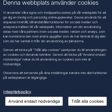
Om oss
Denna webbplats använder cookies
Kontakta oss
Vi använder våra egna och tredjepartscookies på vår webbplats för att
ge dig en trevlig och personlig onlineupplevelse. Dessa används för att
Kundtjänst
anpassa innehåll, tillhandahålla funktioner för sociala medier och
Sök
analysera trafiken till vår webbplats. Information om din användning
delas med våra partners inom sociala medier, reklam och analys, som
kan kombinera den med andra uppgifter som de har lämnat till dig eller
Mitt konto
som de har samlat in från din användning av tjänsterna.
Mitt konto
Genom att klicka på "Tillåt alla cookies" samtycker du till användningen
Mina ordrar
av cookies och liknande tekniker. Genom att klicka på "Använd endast
Mina adresser
nödvändiga" nekar du till användning av cookies som inte är
nödvändiga.
Följ oss
Observera att beroende på dina inställningar kanske inte alla funktioner
på webbplatsen är tillgängliga.
Integritetspolicy
Använd endast nödvändiga
Tillåt alla cookies
Copyright © 2026 FÖRCH Sverige AB. Alla rättigheter reserverade.
Powered by
nopCommerce