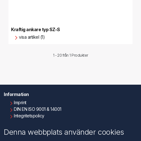
Kraftig ankare typ SZ-S
visa artikel (1)
1 - 20 från
1 Produkter
Information
Imprint
DIN EN ISO 9001 & 14001
Integritetspolicy
Användningsvillkor
Om oss
Denna webbplats använder cookies
Kontakta oss