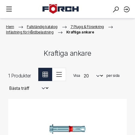
Hem
Fullständig katalog
7 Plugg & Förankring
Infästning för Hårdbelastning
Kraftiga ankare
Kraftiga ankare
1
Produkter
Visa
per sida