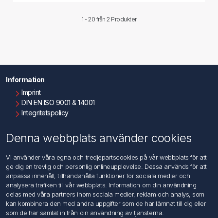
1 - 20 från
2 Produkter
Information
Imprint
DIN EN ISO 9001 & 14001
Integritetspolicy
Användningsvillkor
Om oss
Denna webbplats använder cookies
Kontakta oss
Vi använder våra egna och tredjepartscookies på vår webbplats för att
ge dig en trevlig och personlig onlineupplevelse. Dessa används för att
Kundtjänst
anpassa innehåll, tillhandahålla funktioner för sociala medier och
Sök
analysera trafiken till vår webbplats. Information om din användning
delas med våra partners inom sociala medier, reklam och analys, som
kan kombinera den med andra uppgifter som de har lämnat till dig eller
Mitt konto
som de har samlat in från din användning av tjänsterna.