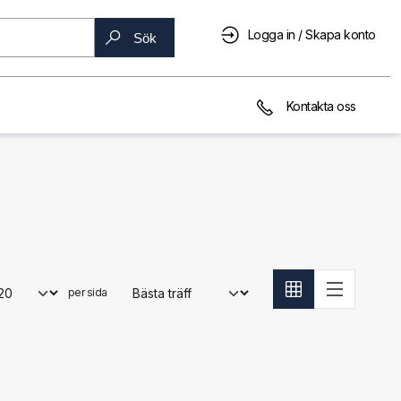
Logga in / Skapa konto
Sök
Kontakta oss
per sida