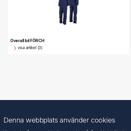
Overall bil FÖRCH
visa artikel (3)
Information
Kundtjänst
Denna webbplats använder cookies
Imprint
Sök