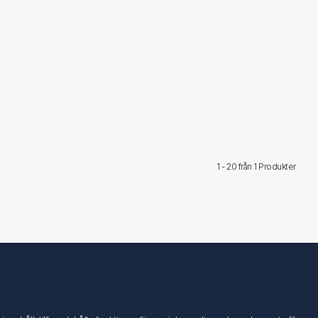
1 - 20 från
1 Produkter
Följ oss