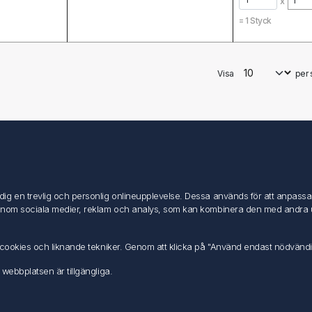
x
=
1
Styck
Visa
per 
Mitt konto
Mitt konto
g en trevlig och personlig onlineupplevelse. Dessa används för att anpassa in
Mina ordrar
inom sociala medier, reklam och analys, som kan kombinera den med andra uppg
Mina adresser
av cookies och liknande tekniker. Genom att klicka på "Använd endast nödvänd
 webbplatsen är tillgängliga.