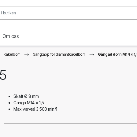
Om oss
Kakelborr
Gängtapp för diamantkakelborr
Gängad dorn M14 × 1,
,5
Skaft Ø 8 mm
Gänga M14 × 1,5
Max varvtal 3 500 min/1