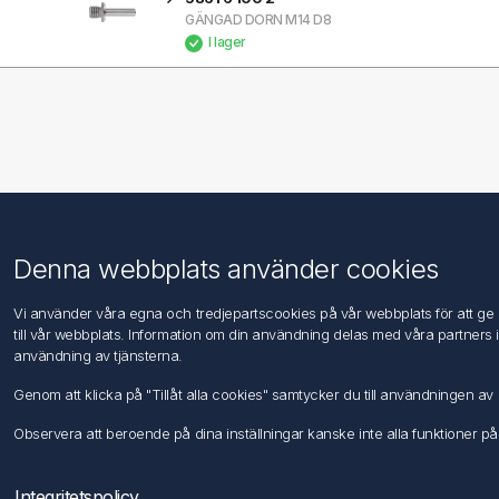
GÄNGAD DORN M14 D8
I lager
Information
Kundtjänst
Denna webbplats använder cookies
Imprint
Sök
Vi använder våra egna och tredjepartscookies på vår webbplats för att ge di
DIN EN ISO 9001 & 14001
till vår webbplats. Information om din användning delas med våra partners 
Integritetspolicy
användning av tjänsterna.
Användningsvillkor
Genom att klicka på "Tillåt alla cookies" samtycker du till användningen 
Om oss
Kontakta oss
Observera att beroende på dina inställningar kanske inte alla funktioner på
Integritetspolicy