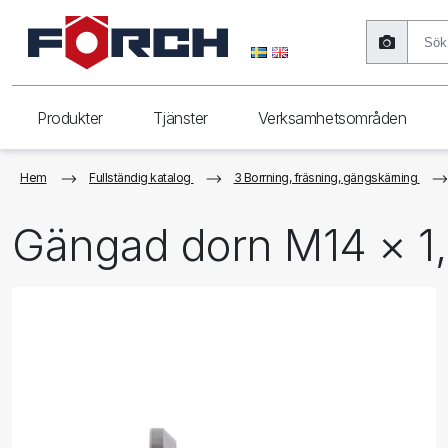
Produkter
Tjänster
Verksamhetsområden
Hem
Fullständig katalog
3 Borrning, fräsning, gängskärning
Gängad dorn M14 × 1