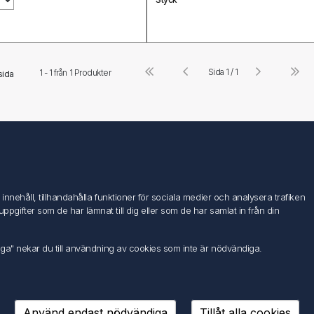
Sida 1 / 1
1 - 1 från
1
Produkter
sida
Följ oss
nehåll, tillhandahålla funktioner för sociala medier och analysera trafiken
ifter som de har lämnat till dig eller som de har samlat in från din
iga" nekar du till användning av cookies som inte är nödvändiga.
Använd endast nödvändiga
Tillåt alla cookies