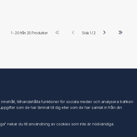
1 - 20 från
25 Produkter
Sida 1 / 2
Följ oss
nehåll, tillhandahålla funktioner för sociala medier och analysera trafiken
ifter som de har lämnat till dig eller som de har samlat in från din
iga" nekar du till användning av cookies som inte är nödvändiga.