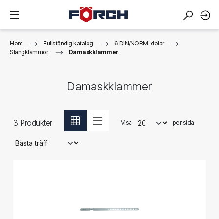
Hem
Fullständig katalog
6 DIN/NORM-delar
Slangklämmor
Damaskklammer
Damaskklammer
3
Produkter
Visa
per sida