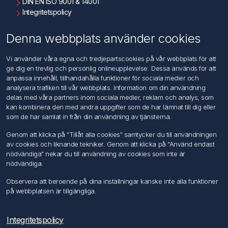
DIN EN ISO 9001 & 14001
Integritetspolicy
Användningsvillkor
Om oss
Denna webbplats använder cookies
Kontakta oss
Vi använder våra egna och tredjepartscookies på vår webbplats för att
ge dig en trevlig och personlig onlineupplevelse. Dessa används för att
Kundtjänst
anpassa innehåll, tillhandahålla funktioner för sociala medier och
Sök
analysera trafiken till vår webbplats. Information om din användning
delas med våra partners inom sociala medier, reklam och analys, som
kan kombinera den med andra uppgifter som de har lämnat till dig eller
Mitt konto
som de har samlat in från din användning av tjänsterna.
Mitt konto
Genom att klicka på "Tillåt alla cookies" samtycker du till användningen
Mina ordrar
av cookies och liknande tekniker. Genom att klicka på "Använd endast
Mina adresser
nödvändiga" nekar du till användning av cookies som inte är
nödvändiga.
Följ oss
Observera att beroende på dina inställningar kanske inte alla funktioner
på webbplatsen är tillgängliga.
Integritetspolicy