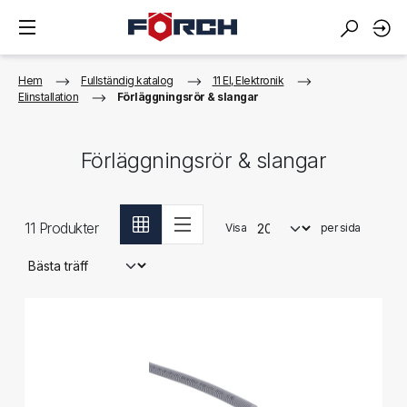
Hem
Fullständig katalog
11 El, Elektronik
Elinstallation
Förläggningsrör & slangar
Förläggningsrör & slangar
11
Produkter
Visa
per sida