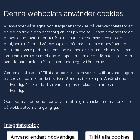
Användningsvillkor
Om oss
Denna webbplats använder cookies
Kontakta oss
Vi använder våra egna och tredjepartscookies på vår webbplats för att
ge dig en trevlig och personlig onlineupplevelse. Dessa används för att
Kundtjänst
anpassa innehåll, tillhandahålla funktioner för sociala medier och
Sök
analysera trafiken till vår webbplats. Information om din användning
delas med våra partners inom sociala medier, reklam och analys, som
kan kombinera den med andra uppgifter som de har lämnat till dig eller
Mitt konto
som de har samlat in från din användning av tjänsterna.
Mitt konto
Genom att klicka på "Tillåt alla cookies" samtycker du till användningen
Mina ordrar
av cookies och liknande tekniker. Genom att klicka på "Använd endast
Mina adresser
nödvändiga" nekar du till användning av cookies som inte är
nödvändiga.
Följ oss
Observera att beroende på dina inställningar kanske inte alla funktioner
på webbplatsen är tillgängliga.
Integritetspolicy
Använd endast nödvändiga
Tillåt alla cookies
Copyright © 2026 FÖRCH Sverige AB. Alla rättigheter reserverade.