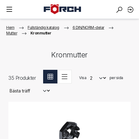
Hem
Fullständig katalog
6 DIN/NORM-delar
Mutter
Kronmutter
Kronmutter
35
Produkter
Visa
per sida