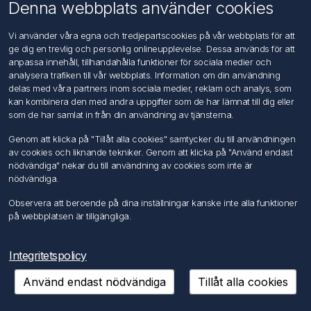
Om oss
Denna webbplats använder cookies
Kontakta oss
Vi använder våra egna och tredjepartscookies på vår webbplats för att
ge dig en trevlig och personlig onlineupplevelse. Dessa används för att
Kundtjänst
anpassa innehåll, tillhandahålla funktioner för sociala medier och
Sök
analysera trafiken till vår webbplats. Information om din användning
delas med våra partners inom sociala medier, reklam och analys, som
kan kombinera den med andra uppgifter som de har lämnat till dig eller
Mitt konto
som de har samlat in från din användning av tjänsterna.
Mitt konto
Genom att klicka på "Tillåt alla cookies" samtycker du till användningen
Mina ordrar
av cookies och liknande tekniker. Genom att klicka på "Använd endast
Mina adresser
nödvändiga" nekar du till användning av cookies som inte är
nödvändiga.
Följ oss
Observera att beroende på dina inställningar kanske inte alla funktioner
på webbplatsen är tillgängliga.
Integritetspolicy
Använd endast nödvändiga
Tillåt alla cookies
Copyright © 2026 FÖRCH Sverige AB. Alla rättigheter reserverade.
Powered by
nopCommerce