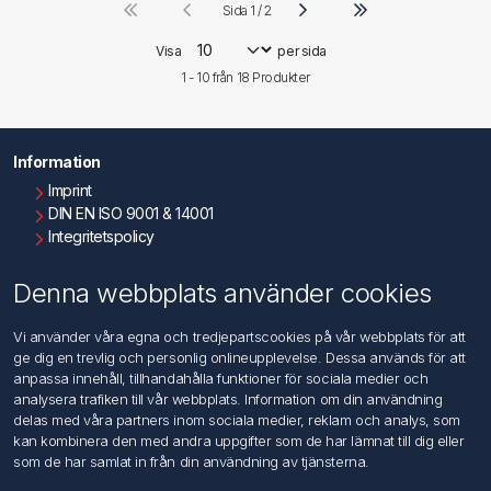
Sida 1 / 2
Visa
per sida
1 - 10 från
18
Produkter
Information
Imprint
DIN EN ISO 9001 & 14001
Integritetspolicy
Användningsvillkor
Om oss
Denna webbplats använder cookies
Kontakta oss
Vi använder våra egna och tredjepartscookies på vår webbplats för att
ge dig en trevlig och personlig onlineupplevelse. Dessa används för att
Kundtjänst
anpassa innehåll, tillhandahålla funktioner för sociala medier och
Sök
analysera trafiken till vår webbplats. Information om din användning
delas med våra partners inom sociala medier, reklam och analys, som
kan kombinera den med andra uppgifter som de har lämnat till dig eller
Mitt konto
som de har samlat in från din användning av tjänsterna.
Mitt konto