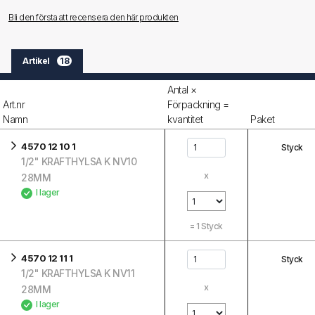
Bli den första att recensera den här produkten
Artikel
18
Antal ×
Art.nr
Förpackning =
Namn
kvantitet
Paket
4570 12 10 1
Styck
1/2" KRAFTHYLSA K NV10
x
28MM
I lager
=
1
Styck
4570 12 11 1
Styck
1/2" KRAFTHYLSA K NV11
x
28MM
I lager