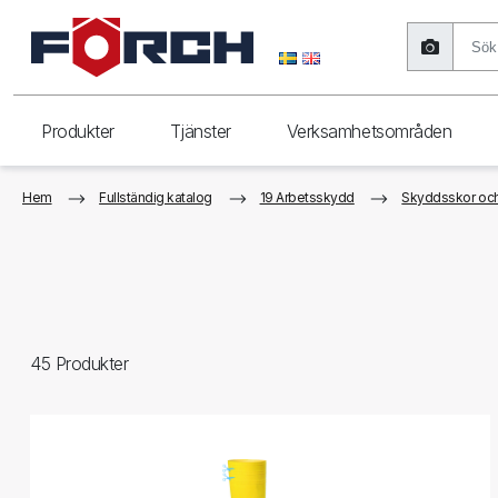
Produkter
Tjänster
Verksamhetsområden
Hem
Fullständig katalog
19 Arbetsskydd
Skyddsskor oc
45
Produkter