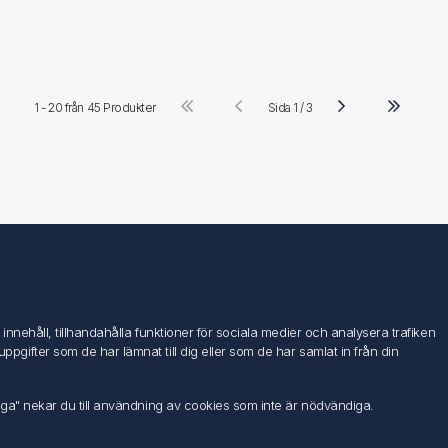
1 - 20 från
45 Produkter
Sida 1 / 3
Följ oss
nehåll, tillhandahålla funktioner för sociala medier och analysera trafiken
ifter som de har lämnat till dig eller som de har samlat in från din
iga" nekar du till användning av cookies som inte är nödvändiga.