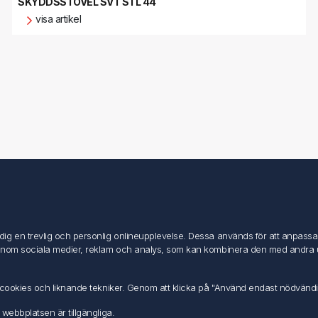
SKYDDSSTÖVEL SVT STL 44
visa artikel
Mitt konto
Mitt konto
g en trevlig och personlig onlineupplevelse. Dessa används för att anpassa in
Mina ordrar
inom sociala medier, reklam och analys, som kan kombinera den med andra uppg
Mina adresser
av cookies och liknande tekniker. Genom att klicka på "Använd endast nödvänd
 webbplatsen är tillgängliga.