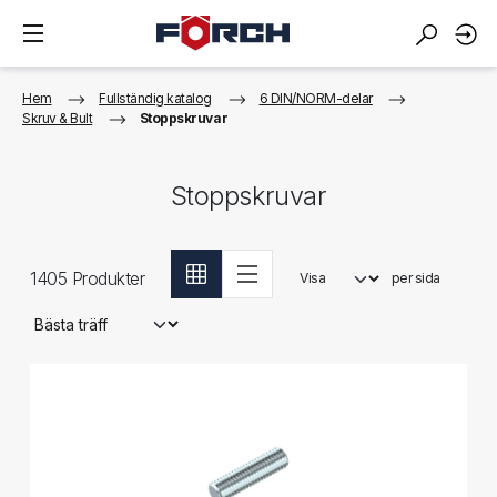
Hem
Fullständig katalog
6 DIN/NORM-delar
Skruv & Bult
Stoppskruvar
Stoppskruvar
1405
Produkter
Visa
per sida