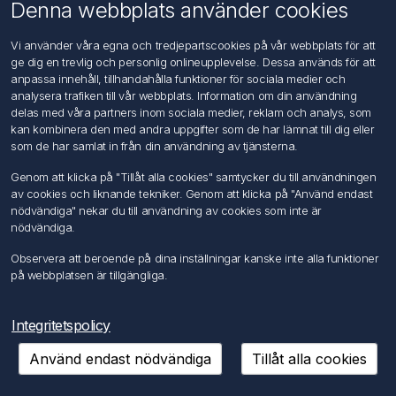
Om oss
Denna webbplats använder cookies
Kontakta oss
Vi använder våra egna och tredjepartscookies på vår webbplats för att
ge dig en trevlig och personlig onlineupplevelse. Dessa används för att
Kundtjänst
anpassa innehåll, tillhandahålla funktioner för sociala medier och
Sök
analysera trafiken till vår webbplats. Information om din användning
delas med våra partners inom sociala medier, reklam och analys, som
kan kombinera den med andra uppgifter som de har lämnat till dig eller
Mitt konto
som de har samlat in från din användning av tjänsterna.
Mitt konto
Genom att klicka på "Tillåt alla cookies" samtycker du till användningen
Mina ordrar
av cookies och liknande tekniker. Genom att klicka på "Använd endast
Mina adresser
nödvändiga" nekar du till användning av cookies som inte är
nödvändiga.
Följ oss
Observera att beroende på dina inställningar kanske inte alla funktioner
på webbplatsen är tillgängliga.
Integritetspolicy
Använd endast nödvändiga
Tillåt alla cookies
Copyright © 2026 FÖRCH Sverige AB. Alla rättigheter reserverade.
Powered by
nopCommerce