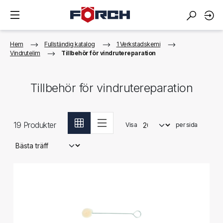
Hem
Fullständig katalog
1 Verkstadskemi
Vindrutelim
Tillbehör för vindrutereparation
Tillbehör för vindrutereparation
19
Produkter
Visa
per sida