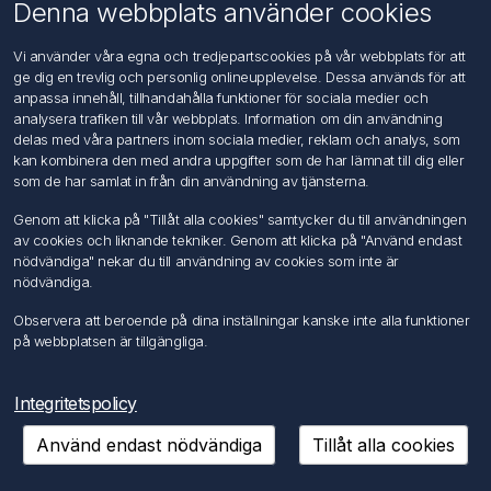
Om oss
Denna webbplats använder cookies
Kontakta oss
Vi använder våra egna och tredjepartscookies på vår webbplats för att
ge dig en trevlig och personlig onlineupplevelse. Dessa används för att
Kundtjänst
anpassa innehåll, tillhandahålla funktioner för sociala medier och
Sök
analysera trafiken till vår webbplats. Information om din användning
delas med våra partners inom sociala medier, reklam och analys, som
kan kombinera den med andra uppgifter som de har lämnat till dig eller
Mitt konto
som de har samlat in från din användning av tjänsterna.
Mitt konto
Genom att klicka på "Tillåt alla cookies" samtycker du till användningen
Mina ordrar
av cookies och liknande tekniker. Genom att klicka på "Använd endast
Mina adresser
nödvändiga" nekar du till användning av cookies som inte är
nödvändiga.
Följ oss
Observera att beroende på dina inställningar kanske inte alla funktioner
på webbplatsen är tillgängliga.
Integritetspolicy
Använd endast nödvändiga
Tillåt alla cookies
Copyright © 2026 FÖRCH Sverige AB. Alla rättigheter reserverade.
Powered by
nopCommerce