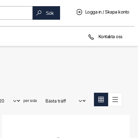
Logga in / Skapa konto
Sök
Kontakta oss
per sida