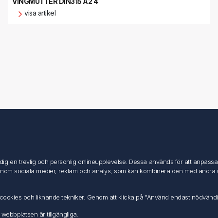
VINGMUTTER DIN315 A2 4
visa artikel
Mitt konto
Mitt konto
g en trevlig och personlig onlineupplevelse. Dessa används för att anpassa in
Mina ordrar
inom sociala medier, reklam och analys, som kan kombinera den med andra uppg
Mina adresser
av cookies och liknande tekniker. Genom att klicka på "Använd endast nödvänd
 webbplatsen är tillgängliga.