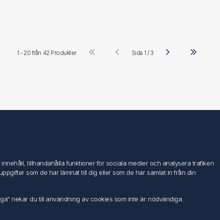
1 - 20 från
42 Produkter
Sida 1 / 3
Följ oss
nehåll, tillhandahålla funktioner för sociala medier och analysera trafiken
ifter som de har lämnat till dig eller som de har samlat in från din
iga" nekar du till användning av cookies som inte är nödvändiga.