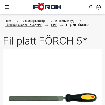
Hem
Fullständig katalog
15 Handverktyg
Plåtsaxar, skrapor, knivar, filar
Filar
Fil platt FÖRCH 5*
Fil platt FÖRCH 5*