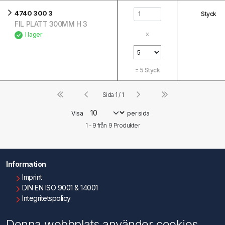
4740 300 3
Styck
FIL PLATT 300MM H 3
x
I lager
=
5
Styck
Sida 1 / 1
Visa
per sida
1 - 9 från
9
Produkter
Information
Imprint
DIN EN ISO 9001 & 14001
Integritetspolicy
Användningsvillkor
Om oss
Denna webbplats använder cookies