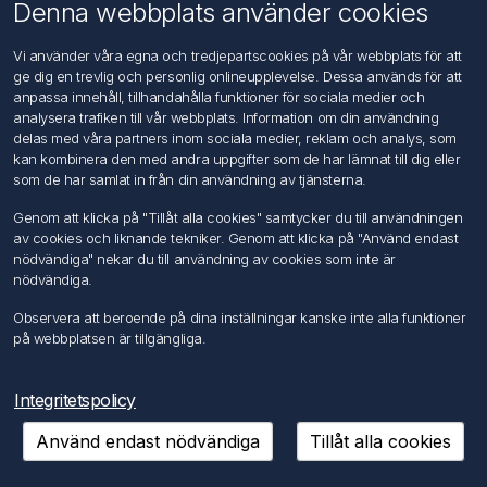
Om oss
Denna webbplats använder cookies
Kontakta oss
Vi använder våra egna och tredjepartscookies på vår webbplats för att
ge dig en trevlig och personlig onlineupplevelse. Dessa används för att
Kundtjänst
anpassa innehåll, tillhandahålla funktioner för sociala medier och
Sök
analysera trafiken till vår webbplats. Information om din användning
delas med våra partners inom sociala medier, reklam och analys, som
kan kombinera den med andra uppgifter som de har lämnat till dig eller
Mitt konto
som de har samlat in från din användning av tjänsterna.
Mitt konto
Genom att klicka på "Tillåt alla cookies" samtycker du till användningen
Mina ordrar
av cookies och liknande tekniker. Genom att klicka på "Använd endast
Mina adresser
nödvändiga" nekar du till användning av cookies som inte är
nödvändiga.
Följ oss
Observera att beroende på dina inställningar kanske inte alla funktioner
på webbplatsen är tillgängliga.
Integritetspolicy
Använd endast nödvändiga
Tillåt alla cookies
Copyright © 2026 FÖRCH Sverige AB. Alla rättigheter reserverade.
Powered by
nopCommerce