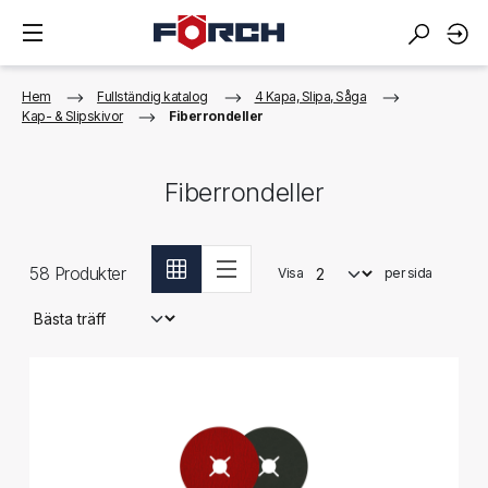
Hem
Fullständig katalog
4 Kapa, Slipa, Såga
Kap- & Slipskivor
Fiberrondeller
Fiberrondeller
58
Produkter
Visa
per sida