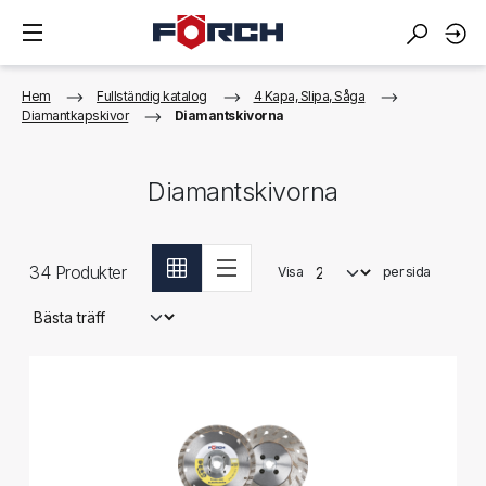
Hem
Fullständig katalog
4 Kapa, Slipa, Såga
Diamantkapskivor
Diamantskivorna
Diamantskivorna
34
Produkter
Visa
per sida