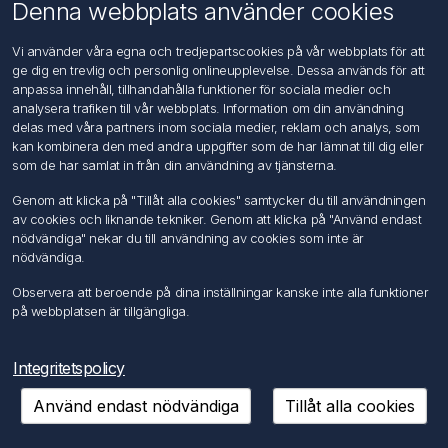
Om oss
Denna webbplats använder cookies
Kontakta oss
Vi använder våra egna och tredjepartscookies på vår webbplats för att
ge dig en trevlig och personlig onlineupplevelse. Dessa används för att
Kundtjänst
anpassa innehåll, tillhandahålla funktioner för sociala medier och
Sök
analysera trafiken till vår webbplats. Information om din användning
delas med våra partners inom sociala medier, reklam och analys, som
kan kombinera den med andra uppgifter som de har lämnat till dig eller
Mitt konto
som de har samlat in från din användning av tjänsterna.
Mitt konto
Genom att klicka på "Tillåt alla cookies" samtycker du till användningen
Mina ordrar
av cookies och liknande tekniker. Genom att klicka på "Använd endast
Mina adresser
nödvändiga" nekar du till användning av cookies som inte är
nödvändiga.
Följ oss
Observera att beroende på dina inställningar kanske inte alla funktioner
på webbplatsen är tillgängliga.
Integritetspolicy
Använd endast nödvändiga
Tillåt alla cookies
Copyright © 2026 FÖRCH Sverige AB. Alla rättigheter reserverade.
Powered by
nopCommerce