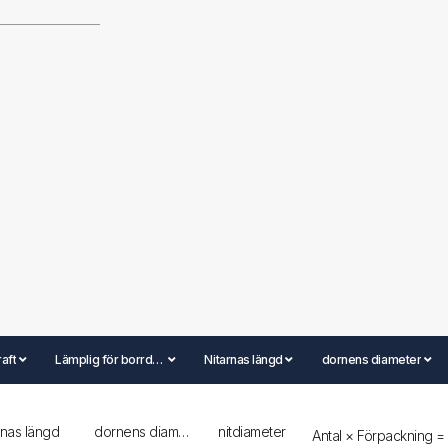
raft
Lämplig för borrdiameter
Nitarnas längd
dornens diameter
rnas längd
dornens diameter
nitdiameter
Antal × Förpackning = 