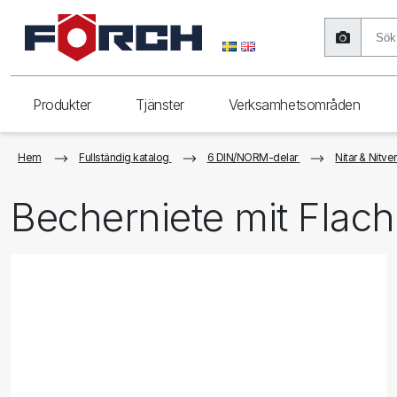
Produkter
Tjänster
Verksamhetsområden
Hem
Fullständig katalog
6 DIN/NORM-delar
Nitar & Nitve
Becherniete mit Flac