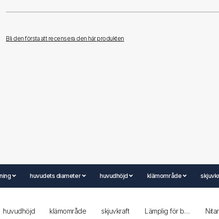
Bli den första att recensera den här produkten
ning
huvudets diameter
huvudhöjd
klämområde
skjuvk
huvudhöjd
klämområde
skjuvkraft
Lämplig för borrdiameter
Nita