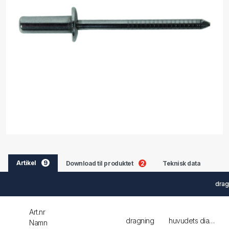
Artikel
9
Download til produktet
2
Teknisk data
drag
Art.nr
dragning
huvudets diameter
Namn