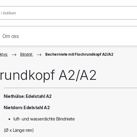
Om oss
rktyg
Blindnit
Becherniete mit Flachrundkopf A2/A2
hrundkopf A2/A2
Niethülse: Edelstahl A2
Nietdorn: Edelstahl A2
luft- und wasserdichte Blindniete
(Ø x Länge mm)