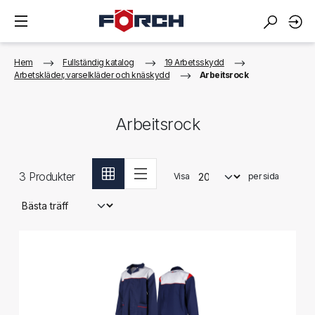
Hem
Fullständig katalog
19 Arbetsskydd
Arbetskläder, varselkläder och knäskydd
Arbeitsrock
Arbeitsrock
3
Produkter
Visa
per sida