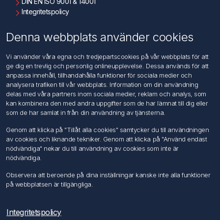
DIN EN ISO 9001 & 14001
Integritetspolicy
Användningsvillkor
Om oss
Denna webbplats använder cookies
Kontakta oss
Vi använder våra egna och tredjepartscookies på vår webbplats för att
ge dig en trevlig och personlig onlineupplevelse. Dessa används för att
Kundtjänst
anpassa innehåll, tillhandahålla funktioner för sociala medier och
Sök
analysera trafiken till vår webbplats. Information om din användning
delas med våra partners inom sociala medier, reklam och analys, som
kan kombinera den med andra uppgifter som de har lämnat till dig eller
Mitt konto
som de har samlat in från din användning av tjänsterna.
Mitt konto
Genom att klicka på "Tillåt alla cookies" samtycker du till användningen
Mina ordrar
av cookies och liknande tekniker. Genom att klicka på "Använd endast
Mina adresser
nödvändiga" nekar du till användning av cookies som inte är
nödvändiga.
Följ oss
Observera att beroende på dina inställningar kanske inte alla funktioner
på webbplatsen är tillgängliga.
Integritetspolicy