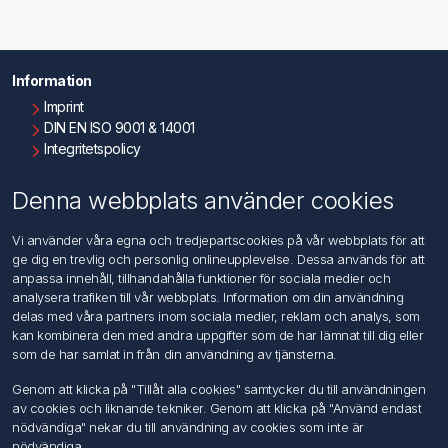
Information
Imprint
DIN EN ISO 9001 & 14001
Integritetspolicy
Användningsvillkor
Om oss
Denna webbplats använder cookies
Kontakta oss
Vi använder våra egna och tredjepartscookies på vår webbplats för att
ge dig en trevlig och personlig onlineupplevelse. Dessa används för att
Kundtjänst
anpassa innehåll, tillhandahålla funktioner för sociala medier och
Sök
analysera trafiken till vår webbplats. Information om din användning
delas med våra partners inom sociala medier, reklam och analys, som
kan kombinera den med andra uppgifter som de har lämnat till dig eller
Mitt konto
som de har samlat in från din användning av tjänsterna.
Mitt konto
Genom att klicka på "Tillåt alla cookies" samtycker du till användningen
Mina ordrar
av cookies och liknande tekniker. Genom att klicka på "Använd endast
Mina adresser
nödvändiga" nekar du till användning av cookies som inte är
nödvändiga.