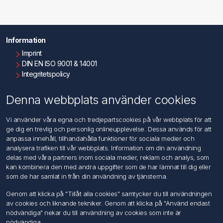
Information
Imprint
DIN EN ISO 9001 & 14001
Integritetspolicy
Användningsvillkor
Om oss
Denna webbplats använder cookies
Kontakta oss
Vi använder våra egna och tredjepartscookies på vår webbplats för att
ge dig en trevlig och personlig onlineupplevelse. Dessa används för att
Kundtjänst
anpassa innehåll, tillhandahålla funktioner för sociala medier och
Sök
analysera trafiken till vår webbplats. Information om din användning
delas med våra partners inom sociala medier, reklam och analys, som
kan kombinera den med andra uppgifter som de har lämnat till dig eller
Mitt konto
som de har samlat in från din användning av tjänsterna.
Mitt konto
Genom att klicka på "Tillåt alla cookies" samtycker du till användningen
Mina ordrar
av cookies och liknande tekniker. Genom att klicka på "Använd endast
Mina adresser
nödvändiga" nekar du till användning av cookies som inte är
nödvändiga.